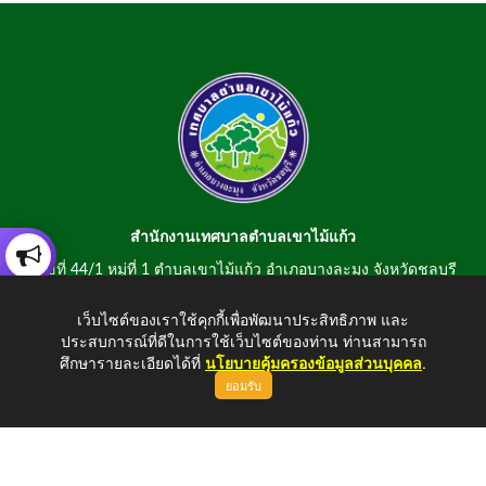
สำนักงานเทศบาลตำบลเขาไม้แก้ว
เลขที่ 44/1 หมู่ที่ 1 ตำบลเขาไม้แก้ว อำเภอบางละมุง จังหวัดชลบุรี
20150
เว็บไซต์ของเราใช้คุกกี้เพื่อพัฒนาประสิทธิภาพ และ
สอบถามข้อมูลโทรศัพท์/โทรสาร 0-3807-2634-5
ประสบการณ์ที่ดีในการใช้เว็บไซต์ของท่าน ท่านสามารถ
E-mail : saraban@khaomaikaew.go.th
ศึกษารายละเอียดได้ที่
นโยบายคุ้มครองข้อมูลส่วนบุคคล
.
ยอมรับ
ขึ้นบนสุด
Copyright © 2026 All Right Resive http://www.khaomaikaew.go.th