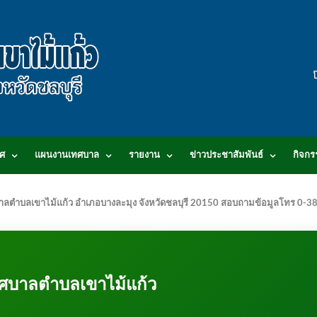
ศ
แผนงานเทศบาล
รายงาน
ข่าวประชาสัมพันธ์
กิจกร
.เทศบาลตำบลเขาไม้แก้ว อำเภอบางละมุง จังหวัดชลบุรี 20150 สอบถามข้อมูลโทร 0
ศบาลตำบลเขาไม้แก้ว