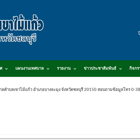
ศ
แผนงานเทศบาล
รายงาน
ข่าวประชาสัมพันธ์
กิจกร
.เทศบาลตำบลเขาไม้แก้ว อำเภอบางละมุง จังหวัดชลบุรี 20150 สอบถามข้อมูลโทร 0