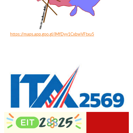
https://maps.app.goo.gl/iMfDyy1CxbwVFtxu5