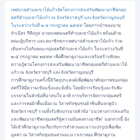
เทศบาลตำบลเขาไม้แก้วจัดโครงการส่งเสริมพัฒนาอาชีพกลุ่ม
สตรีตำบลเขาไม้แก้ว ณ จังหวัดราชบุรี และจังหวัดกาญจนบุรี
ในระหว่างวันที่ ๒-๔ กรกฎาคม ๒๕๕๙
โดยการนำของนาย
จำเนียร กีทีปกูล นายกเทศมนตรีตำบลเขาไม้แก้ว พร้อมด้วย
คณะผู้บริหาร และสมาชิกสภาเทศบาลตำบลเขาไม้แก้ว ร่วม
เดินทางไปกับคณะกลุ่มสตรีตำบลเขาไม้แก้ว ในระหว่างวันที่
๒-๔ กรกฎาคม ๒๕๕๙ เพื่อศึกษาดูงานและเสริมสร้างทักษะ
ความรู้ตามโครงการส่งเสริมพัฒนาอาชีพกลุ่มสตรีตำบลเขาไม้
แก้ว ณ จังหวัดราชบุรี และจังหวัดกาญจนบุรี
การศึกษาดูงานครั้งนี้มีวัตถุประสงค์เพื่อพัฒนาศักยภาพของกลุ่ม
สตรีให้มีความเข้มแข็งและยั่งยืน โดยมีการเรียนรู้และรับฟัง
บรรยายในหัวข้อที่น่าสนใจ อาทิ การบริหารจัดการกลุ่มสตรี
และการทอผ้าพื้นเมือง ณ วิสาหกิจชุมชนผ้าซิ่นตีนจกคูบัว
จังหวัดราชบุรี รวมทั้งรับฟังบรรยายหัวข้อ “แนวทางการส่งเสริม
และพัฒนาอาชีพกลุ่มสตรีสู่ความมั่นคงทางอาชีพ” นอกจากนี้ ยัง
ได้เข้าศึกษาดูงานเกี่ยวกับการทำสวนมะนาวแปรรูปเพื่อเพิ่ม
มูลค่า ณ วิสาหกิจชุมชนสวนมะนาวเขาทอง ศึกษาดูงาน