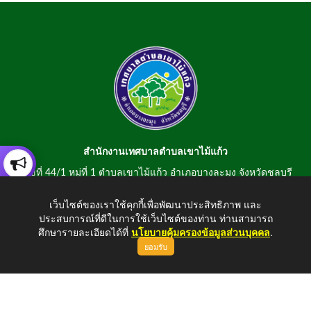
สำนักงานเทศบาลตำบลเขาไม้แก้ว
เลขที่ 44/1 หมู่ที่ 1 ตำบลเขาไม้แก้ว อำเภอบางละมุง จังหวัดชลบุรี
20150
เว็บไซต์ของเราใช้คุกกี้เพื่อพัฒนาประสิทธิภาพ และ
สอบถามข้อมูลโทรศัพท์/โทรสาร 0-3807-2634-5
ประสบการณ์ที่ดีในการใช้เว็บไซต์ของท่าน ท่านสามารถ
E-mail : saraban@khaomaikaew.go.th
ศึกษารายละเอียดได้ที่
นโยบายคุ้มครองข้อมูลส่วนบุคคล
.
ยอมรับ
ขึ้นบนสุด
Copyright © 2026 All Right Resive http://www.khaomaikaew.go.th