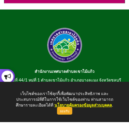
สำนักงานเทศบาลตำบลเขาไม้แก้ว
เลขที่ 44/1 หมู่ที่ 1 ตำบลเขาไม้แก้ว อำเภอบางละมุง จังหวัดชลบุรี
20150
เว็บไซต์ของเราใช้คุกกี้เพื่อพัฒนาประสิทธิภาพ และ
สอบถามข้อมูลโทรศัพท์/โทรสาร 0-3807-2634-5
ประสบการณ์ที่ดีในการใช้เว็บไซต์ของท่าน ท่านสามารถ
E-mail : saraban@khaomaikaew.go.th
ศึกษารายละเอียดได้ที่
นโยบายคุ้มครองข้อมูลส่วนบุคคล
.
ยอมรับ
ขึ้นบนสุด