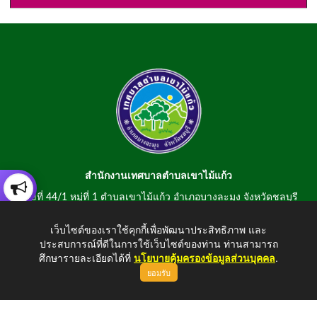
สำนักงานเทศบาลตำบลเขาไม้แก้ว
เลขที่ 44/1 หมู่ที่ 1 ตำบลเขาไม้แก้ว อำเภอบางละมุง จังหวัดชลบุรี
20150
เว็บไซต์ของเราใช้คุกกี้เพื่อพัฒนาประสิทธิภาพ และ
สอบถามข้อมูลโทรศัพท์/โทรสาร 0-3807-2634-5
ประสบการณ์ที่ดีในการใช้เว็บไซต์ของท่าน ท่านสามารถ
E-mail : saraban@khaomaikaew.go.th
ศึกษารายละเอียดได้ที่
นโยบายคุ้มครองข้อมูลส่วนบุคคล
.
ยอมรับ
ขึ้นบนสุด