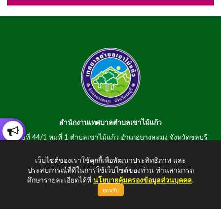
สำนักงานเทศบาลตำบลเขาไม้แก้ว
เลขที่ 44/1 หมู่ที่ 1 ตำบลเขาไม้แก้ว อำเภอบางละมุง จังหวัดชลบุรี
20150
เว็บไซต์ของเราใช้คุกกี้เพื่อพัฒนาประสิทธิภาพ และ
สอบถามข้อมูลโทรศัพท์/โทรสาร 0-3807-2634-5
ประสบการณ์ที่ดีในการใช้เว็บไซต์ของท่าน ท่านสามารถ
E-mail : saraban@khaomaikaew.go.th
ศึกษารายละเอียดได้ที่
นโยบายคุ้มครองข้อมูลส่วนบุคคล
.
ยอมรับ
ขึ้นบนสุด