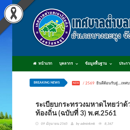
หน้าแรก
บุคลากร
ข้อมูลพื้นฐาน
ประกา
BREAKING NEWS
/ 2569
ยินดีต้อนรับสู่...
NEW
ระเบียบกระทรวงมหาดไทยว่าด
ท้องถิ่น (ฉบับที่ 3) พ.ศ.2561
09 มิถุนายน 2565
by adminkmk
8,367