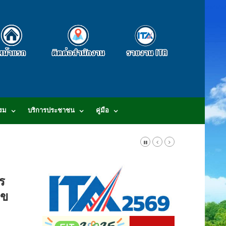
รม
บริการประชาชน
คู่มือ
-3807-2634-5 E-mail : saraban@khaomaikaew.go.th
ร
ไข