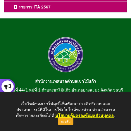
รายการ ITA 2567
สำนักงานเทศบาลตำบลเขาไม้แก้ว
เลขที่ 44/1 หมู่ที่ 1 ตำบลเขาไม้แก้ว อำเภอบางละมุง จังหวัดชลบุรี
20150
เว็บไซต์ของเราใช้คุกกี้เพื่อพัฒนาประสิทธิภาพ และ
สอบถามข้อมูลโทรศัพท์/โทรสาร 0-3807-2634-5
ประสบการณ์ที่ดีในการใช้เว็บไซต์ของท่าน ท่านสามารถ
E-mail : saraban@khaomaikaew.go.th
ศึกษารายละเอียดได้ที่
นโยบายคุ้มครองข้อมูลส่วนบุคคล
.
ยอมรับ
ขึ้นบนสุด