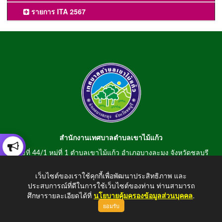
รายการ ITA 2567
สำนักงานเทศบาลตำบลเขาไม้แก้ว
เลขที่ 44/1 หมู่ที่ 1 ตำบลเขาไม้แก้ว อำเภอบางละมุง จังหวัดชลบุรี
20150
เว็บไซต์ของเราใช้คุกกี้เพื่อพัฒนาประสิทธิภาพ และ
สอบถามข้อมูลโทรศัพท์/โทรสาร 0-3807-2634-5
ประสบการณ์ที่ดีในการใช้เว็บไซต์ของท่าน ท่านสามารถ
E-mail : saraban@khaomaikaew.go.th
ศึกษารายละเอียดได้ที่
นโยบายคุ้มครองข้อมูลส่วนบุคคล
.
ยอมรับ
ขึ้นบนสุด