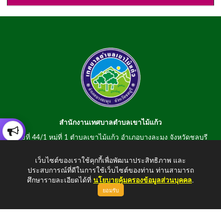
สำนักงานเทศบาลตำบลเขาไม้แก้ว
เลขที่ 44/1 หมู่ที่ 1 ตำบลเขาไม้แก้ว อำเภอบางละมุง จังหวัดชลบุรี
20150
เว็บไซต์ของเราใช้คุกกี้เพื่อพัฒนาประสิทธิภาพ และ
สอบถามข้อมูลโทรศัพท์/โทรสาร 0-3807-2634-5
ประสบการณ์ที่ดีในการใช้เว็บไซต์ของท่าน ท่านสามารถ
E-mail : saraban@khaomaikaew.go.th
ศึกษารายละเอียดได้ที่
นโยบายคุ้มครองข้อมูลส่วนบุคคล
.
ยอมรับ
ขึ้นบนสุด