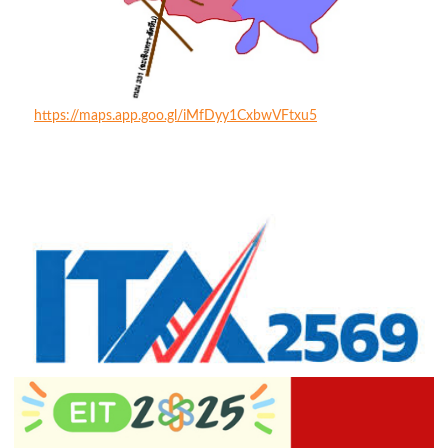
https://maps.app.goo.gl/iMfDyy1CxbwVFtxu5