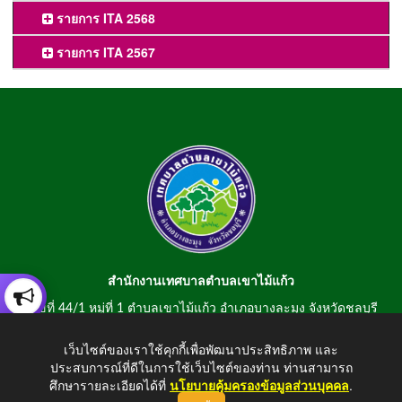
รายการ ITA 2568
รายการ ITA 2567
สำนักงานเทศบาลตำบลเขาไม้แก้ว
เลขที่ 44/1 หมู่ที่ 1 ตำบลเขาไม้แก้ว อำเภอบางละมุง จังหวัดชลบุรี
20150
เว็บไซต์ของเราใช้คุกกี้เพื่อพัฒนาประสิทธิภาพ และ
สอบถามข้อมูลโทรศัพท์/โทรสาร 0-3807-2634-5
ประสบการณ์ที่ดีในการใช้เว็บไซต์ของท่าน ท่านสามารถ
E-mail : saraban@khaomaikaew.go.th
ศึกษารายละเอียดได้ที่
นโยบายคุ้มครองข้อมูลส่วนบุคคล
.