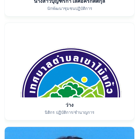
นางสาวบุญฑริกา เลิศอัครกิตติกุล
นักพัฒนาชุมชนปฏิบัติการ
ว่าง
นิติกร ปฏิบัติการ/ชำนาญการ