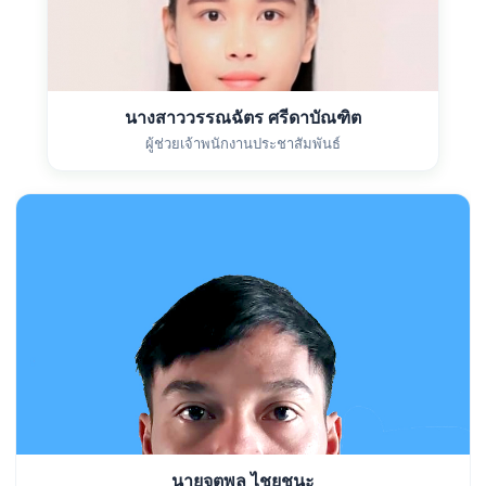
นางสาววรรณฉัตร ศรีดาบัณฑิต
ผู้ช่วยเจ้าพนักงานประชาสัมพันธ์
นายจตุพล ไชยชนะ