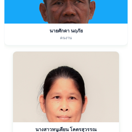
นายศักดา นฤภัย
คนงาน
นางสาวหนูเตียน โคตรสุวรรณ