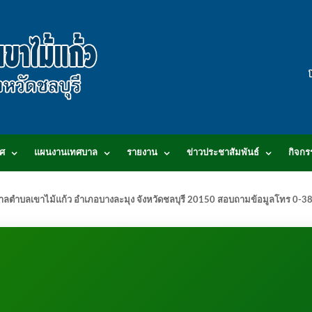
ศ
แผนงานเทศบาล
รายงาน
ข่าวประชาสัมพันธ์
กิจกร
.เทศบาลตำบลเขาไม้แก้ว อำเภอบางละมุง จังหวัดชลบุรี 20150 สอบถามข้อมูลโทร 0