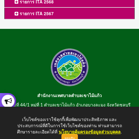
รายการ ITA 2568
รายการ ITA 2567
สำนักงานเทศบาลตำบลเขาไม้แก้ว
เลขที่ 44/1 หมู่ที่ 1 ตำบลเขาไม้แก้ว อำเภอบางละมุง จังหวัดชลบุรี
20150
เว็บไซต์ของเราใช้คุกกี้เพื่อพัฒนาประสิทธิภาพ และ
สอบถามข้อมูลโทรศัพท์/โทรสาร 0-3807-2634-5
ประสบการณ์ที่ดีในการใช้เว็บไซต์ของท่าน ท่านสามารถ
E-mail : saraban@khaomaikaew.go.th
ศึกษารายละเอียดได้ที่
นโยบายคุ้มครองข้อมูลส่วนบุคคล
.
ยอมรับ