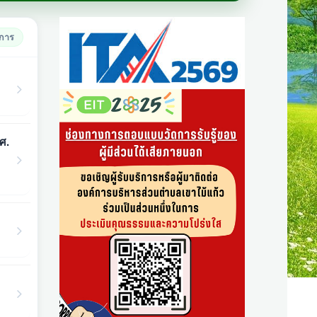
ยการ
ศ.