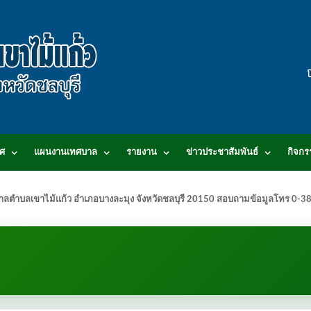
ศ
แผนงานเทศบาล
รายงาน
ข่าวประชาสัมพันธ์
กิจกร
.เทศบาลตำบลเขาไม้แก้ว อำเภอบางละมุง จังหวัดชลบุรี 20150 สอบถามข้อมูลโทร 0