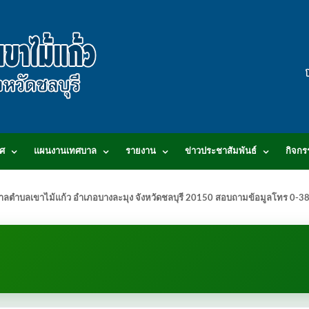
ศ
แผนงานเทศบาล
รายงาน
ข่าวประชาสัมพันธ์
กิจกร
.เทศบาลตำบลเขาไม้แก้ว อำเภอบางละมุง จังหวัดชลบุรี 20150 สอบถามข้อมูลโทร 0