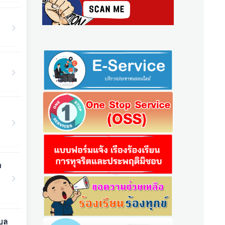
ว
ำบล