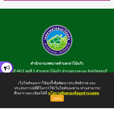
สำนักงานเทศบาลตำบลเขาไม้แก้ว
เลขที่ 44/1 หมู่ที่ 1 ตำบลเขาไม้แก้ว อำเภอบางละมุง จังหวัดชลบุรี
20150
เว็บไซต์ของเราใช้คุกกี้เพื่อพัฒนาประสิทธิภาพ และ
สอบถามข้อมูลโทรศัพท์/โทรสาร 0-3807-2634-5
ประสบการณ์ที่ดีในการใช้เว็บไซต์ของท่าน ท่านสามารถ
E-mail : saraban@khaomaikaew.go.th
ศึกษารายละเอียดได้ที่
นโยบายคุ้มครองข้อมูลส่วนบุคคล
.
ยอมรับ
ขึ้นบนสุด