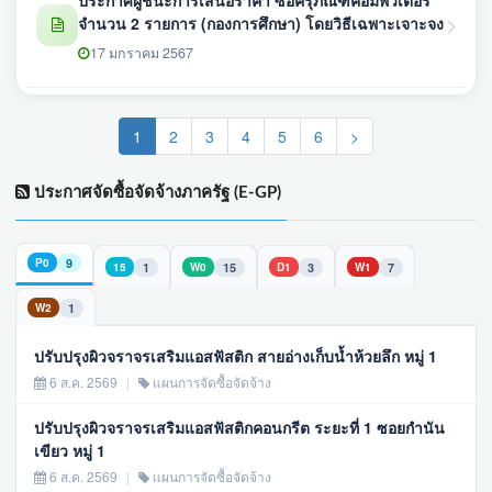
จำนวน 2 รายการ (กองการศึกษา) โดยวิธีเฉพาะเจาะจง
17 มกราคม 2567
(current)
1
2
3
4
5
6
>
ประกาศจัดซื้อจัดจ้างภาครัฐ (E-GP)
9
P0
1
15
3
7
15
W0
D1
W1
1
W2
ปรับปรุงผิวจราจรเสริมแอสฟัสติก สายอ่างเก็บน้ำห้วยลึก หมู่ 1
6 ส.ค. 2569
|
แผนการจัดซื้อจัดจ้าง
ปรับปรุงผิวจราจรเสริมแอสฟัสติกคอนกรีต ระยะที่ 1 ซอยกำนัน
เขียว หมู่ 1
6 ส.ค. 2569
|
แผนการจัดซื้อจัดจ้าง