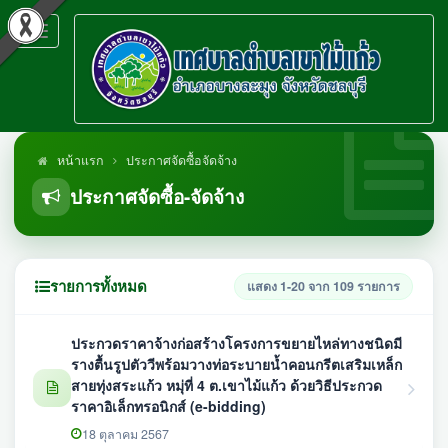
Toggle
navigation
หน้าแรก
ประกาศจัดซื้อจัดจ้าง
ประกาศจัดซื้อ-จัดจ้าง
รายการทั้งหมด
แสดง 1-20 จาก 109 รายการ
ประกวดราคาจ้างก่อสร้างโครงการขยายไหล่ทางชนิดมี
รางตื้นรูปตัววีพร้อมวางท่อระบายน้ำคอนกรีตเสริมเหล็ก
สายทุ่งสระแก้ว หมุ่ที่ 4 ต.เขาไม้แก้ว ด้วยวิธีประกวด
ราคาอิเล็กทรอนิกส์ (e-bidding)
18 ตุลาคม 2567