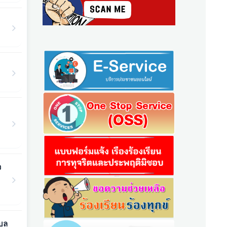
ว
ำบล