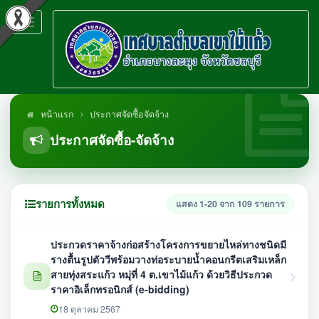
Toggle
navigation
หน้าแรก
ประกาศจัดซื้อจัดจ้าง
ประกาศจัดซื้อ-จัดจ้าง
รายการทั้งหมด
แสดง 1-20 จาก 109 รายการ
ประกวดราคาจ้างก่อสร้างโครงการขยายไหล่ทางชนิดมี
รางตื้นรูปตัววีพร้อมวางท่อระบายน้ำคอนกรีตเสริมเหล็ก
สายทุ่งสระแก้ว หมุ่ที่ 4 ต.เขาไม้แก้ว ด้วยวิธีประกวด
ราคาอิเล็กทรอนิกส์ (e-bidding)
18 ตุลาคม 2567