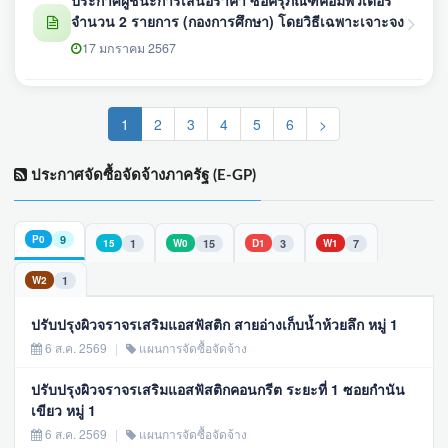
จำนวน 2 รายการ (กองการศึกษา) โดยวิธีเฉพาะเจาะจง
17 มกราคม 2567
(current)
1
2
3
4
5
6
>
ประกาศจัดซื้อจัดจ้างภาครัฐ (E-GP)
9
P0
1
15
3
7
15
W0
D1
W1
1
W2
ปรับปรุงผิวจราจรเสริมแอสฟัสติก สายอ่างเก็บน้ำห้วยลึก หมู่ 1
6 ส.ค. 2569
|
แผนการจัดซื้อจัดจ้าง
ปรับปรุงผิวจราจรเสริมแอสฟัสติกคอนกรีต ระยะที่ 1 ซอยกำนัน
เขียว หมู่ 1
6 ส.ค. 2569
|
แผนการจัดซื้อจัดจ้าง