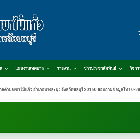
ศ
แผนงานเทศบาล
รายงาน
ข่าวประชาสัมพันธ์
กิจกร
.เทศบาลตำบลเขาไม้แก้ว อำเภอบางละมุง จังหวัดชลบุรี 20150 สอบถามข้อมูลโทร 0