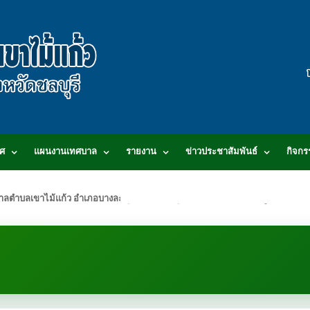
ศ
แผนงานเทศบาล
รายงาน
ข่าวประชาสัมพันธ์
กิจกร
.เทศบาลตำบลเขาไม้แก้ว อำเภอบางละมุง จังหวัดชลบุรี 20150 สอบถามข้อมูลโทร 0