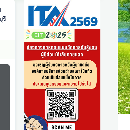
1
ุรี