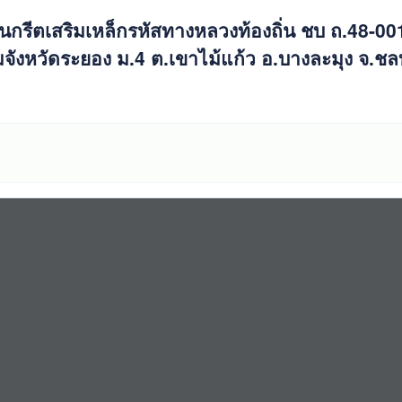
รีตเสริมเหล็กรหัสทางหลวงท้องถิ่น ชบ ถ.48-00
มจังหวัดระยอง ม.4 ต.เขาไม้แก้ว อ.บางละมุง จ.ชลบ