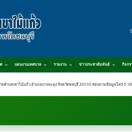
ศ
แผนงานเทศบาล
รายงาน
ข่าวประชาสัมพันธ์
กิจกร
.เทศบาลตำบลเขาไม้แก้ว อำเภอบางละมุง จังหวัดชลบุรี 20150 สอบถามข้อมูลโทร 0