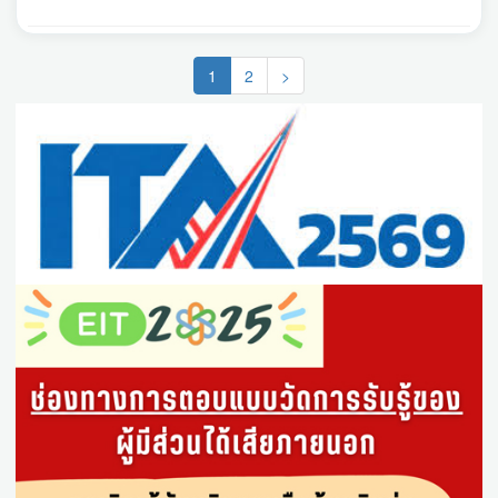
(current)
1
2
>