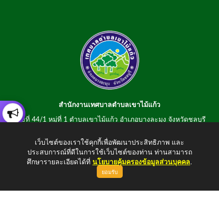
สำนักงานเทศบาลตำบลเขาไม้แก้ว
เลขที่ 44/1 หมู่ที่ 1 ตำบลเขาไม้แก้ว อำเภอบางละมุง จังหวัดชลบุรี
20150
เว็บไซต์ของเราใช้คุกกี้เพื่อพัฒนาประสิทธิภาพ และ
สอบถามข้อมูลโทรศัพท์/โทรสาร 0-3807-2634-5
ประสบการณ์ที่ดีในการใช้เว็บไซต์ของท่าน ท่านสามารถ
E-mail : saraban@khaomaikaew.go.th
ศึกษารายละเอียดได้ที่
นโยบายคุ้มครองข้อมูลส่วนบุคคล
.
ยอมรับ
ขึ้นบนสุด
Copyright © 2026 All Right Resive http://www.khaomaikaew.go.th