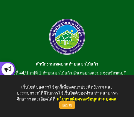
สำนักงานเทศบาลตำบลเขาไม้แก้ว
เลขที่ 44/1 หมู่ที่ 1 ตำบลเขาไม้แก้ว อำเภอบางละมุง จังหวัดชลบุรี
20150
เว็บไซต์ของเราใช้คุกกี้เพื่อพัฒนาประสิทธิภาพ และ
สอบถามข้อมูลโทรศัพท์/โทรสาร 0-3807-2634-5
ประสบการณ์ที่ดีในการใช้เว็บไซต์ของท่าน ท่านสามารถ
E-mail : saraban@khaomaikaew.go.th
ศึกษารายละเอียดได้ที่
นโยบายคุ้มครองข้อมูลส่วนบุคคล
.
ยอมรับ
ขึ้นบนสุด
Copyright © 2026 All Right Resive http://www.khaomaikaew.go.th