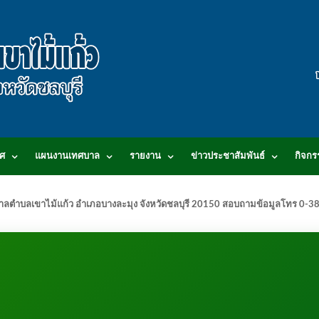
ศ
แผนงานเทศบาล
รายงาน
ข่าวประชาสัมพันธ์
กิจกร
.เทศบาลตำบลเขาไม้แก้ว อำเภอบางละมุง จังหวัดชลบุรี 20150 สอบถามข้อมูลโทร 0