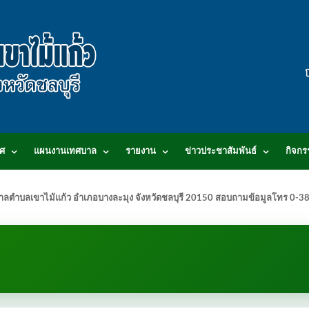
ศ
แผนงานเทศบาล
รายงาน
ข่าวประชาสัมพันธ์
กิจกร
.เทศบาลตำบลเขาไม้แก้ว อำเภอบางละมุง จังหวัดชลบุรี 20150 สอบถามข้อมูลโทร 0